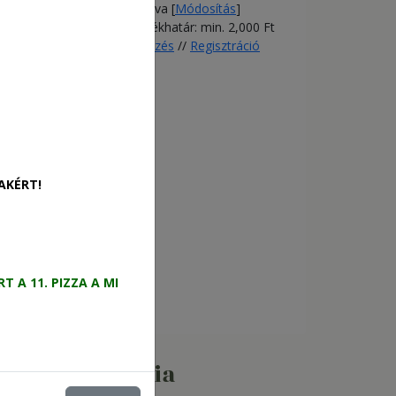
Nincs megadva [
Módosítás
]
Rendelés értékhatár: min. 2,000 Ft
Bejelentkezés
//
Regisztráció
AKÉRT!
A 11. PIZZA A MI
özösségi média