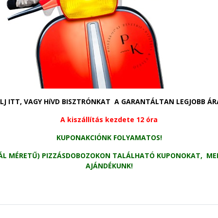
iemelt akciók
LJ ITT, VAGY HíVD BISZTRÓNKAT A GARANTÁLTAN LEGJOBB ÁR
A kiszállítás kezdete 12 óra
KUPONAKCIÓNK FOLYAMATOS!
ÁL MÉRETŰ) PIZZÁSDOBOZOKON TALÁLHATÓ KUPONOKAT, MERT 
AJÁNDÉKUNK!
K