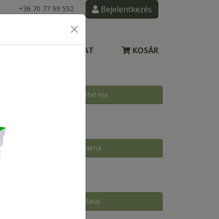
+36 70 77 99 552
Bejelentkezés
DELÉS
KAPCSOLAT
KOSÁR
Rendelésfelvétel ma
11:00 - 21:30
Kosár tartalma
A kosár üres
ext
Kézbesítés adatai