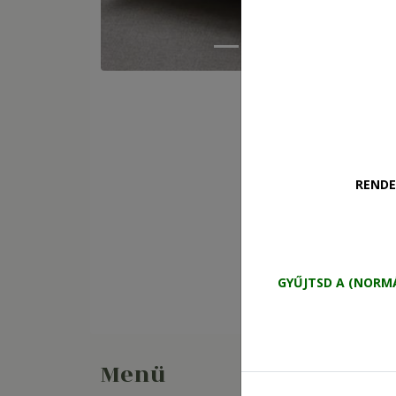
K
RENDE
GYŰJTSD A (NORM
Menü